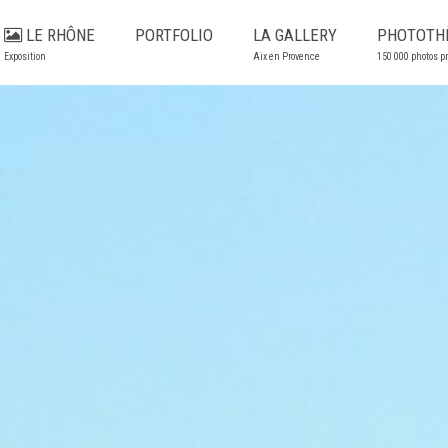
LE RHÔNE
PORTFOLIO
LA GALLERY
PHOTOTH
Exposition
Aix en Provence
150 000 photos p