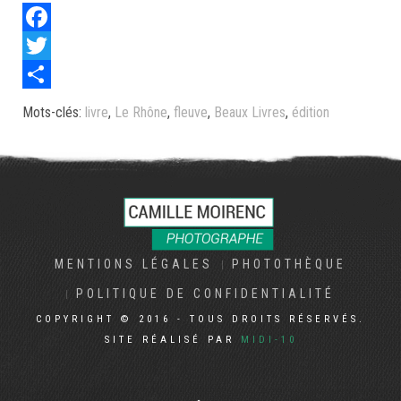
Facebook
Twitter
Share
Mots-clés:
livre
,
Le Rhône
,
fleuve
,
Beaux Livres
,
édition
MENTIONS LÉGALES
PHOTOTHÈQUE
POLITIQUE DE CONFIDENTIALITÉ
COPYRIGHT © 2016 - TOUS DROITS RÉSERVÉS.
SITE RÉALISÉ PAR
MIDI-10