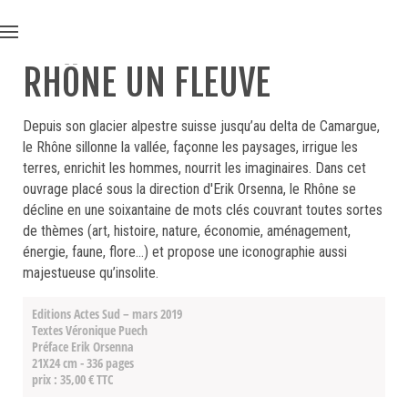
RHÔNE UN FLEUVE
Depuis son glacier alpestre suisse jusqu’au delta de Camargue,
le Rhône sillonne la vallée, façonne les paysages, irrigue les
terres, enrichit les hommes, nourrit les imaginaires. Dans cet
ouvrage placé sous la direction d'Erik Orsenna, le Rhône se
décline en une soixantaine de mots clés couvrant toutes sortes
de thèmes (art, histoire, nature, économie, aménagement,
énergie, faune, flore…) et propose une iconographie aussi
majestueuse qu’insolite.
Editions Actes Sud – mars 2019
Textes Véronique Puech
Préface Erik Orsenna
21X24 cm - 336 pages
prix : 35,00 € TTC